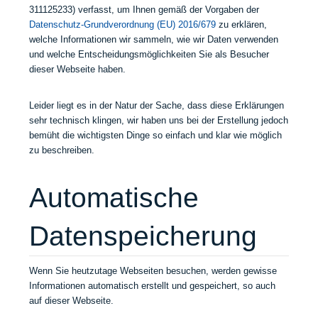
a
e
a
c
i
311125233) verfasst, um Ihnen gemäß der Vorgaben der
u
l
h
h
e
Datenschutz-Grundverordnung (EU) 2016/679
zu erklären,
s
l
n
e
r
welche Informationen wir sammeln, wie wir Daten verwenden
e
h
Z
t
und welche Entscheidungsmöglichkeiten Sie als Besucher
A
ä
a
e
dieser Webseite haben.
b
n
h
B
l
g
n
e
ä
t
m
h
Leider liegt es in der Natur der Sache, dass diese Erklärungen
u
e
e
a
sehr technisch klingen, wir haben uns bei der Erstellung jedoch
f
i
d
n
bemüht die wichtigsten Dinge so einfach und klar wie möglich
e
n
i
d
zu beschreiben.
d
g
z
l
a
a
i
u
n
n
n
n
Automatische
k
z
a
g
d
e
u
s
Datenspeicherung
i
r
f
k
g
M
d
u
i
e
e
l
t
n
m
t
Wenn Sie heutzutage Webseiten besuchen, werden gewisse
a
s
n
u
Informationen automatisch erstellt und gespeichert, so auch
l
c
e
r
auf dieser Webseite.
i
h
u