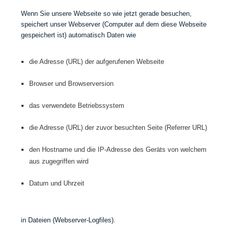
s
e
Wenn Sie unsere Webseite so wie jetzt gerade besuchen,
i
s
speichert unser Webserver (Computer auf dem diese Webseite
e
t
gespeichert ist) automatisch Daten wie
r
e
t
n
e
S
die Adresse (URL) der aufgerufenen Webseite
m
t
W
a
Browser und Browserversion
o
n
r
d
das verwendete Betriebssystem
k
f
die Adresse (URL) der zuvor besuchten Seite (Referrer URL)
l
o
w
den Hostname und die IP-Adresse des Geräts von welchem
aus zugegriffen wird
Datum und Uhrzeit
in Dateien (Webserver-Logfiles).