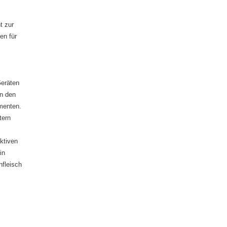
t zur
en für
Geräten
in den
menten.
tern
ktiven
in
nfleisch