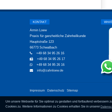
KONTAKT
WHA
Armin Loew
Praxis für ganzheitliche Zahnheilkunde
Hauptstraße 123
66773 Schwalbach
+49 68 34 95 26 16
+49 68 34 95 26 17
+49 68 34 95 26 16
info@zahnloew.de
Impressum
Datenschutz
Sitemap
Um unsere Webseite für Sie optimal zu gestalten und fortlaufend verbessern
Cookies zu. Weitere Informationen zu Cookies erhalten Sie in unserer
Datensc