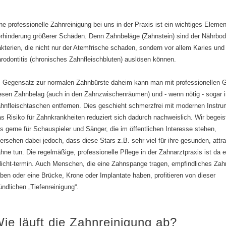
ne professionelle Zahnreinigung bei uns in der Praxis ist ein wichtiges Elemen
rhinderung größerer Schäden. Denn Zahnbeläge (Zahnstein) sind der Nährbod
kterien, die nicht nur der Atemfrische schaden, sondern vor allem Karies und
rodontitis (chronisches Zahnfleischbluten) auslösen können.
 Gegensatz zur normalen Zahnbürste daheim kann man mit professionellen 
esen Zahnbelag (auch in den Zahnzwischenräumen) und - wenn nötig - sogar 
hnfleischtaschen entfernen. Dies geschieht schmerzfrei mit modernen Instru
s Risiko für Zahnkrankheiten reduziert sich dadurch nachweislich. Wir begeis
s gerne für Schauspieler und Sänger, die im öffentlichen Interesse stehen,
ersehen dabei jedoch, dass diese Stars z.B. sehr viel für ihre gesunden, attra
hne tun. Die regelmäßige, professionelle Pflege in der Zahnarztpraxis ist da e
licht-termin. Auch Menschen, die eine Zahnspange tragen, empfindliches Zah
ben oder eine Brücke, Krone oder Implantate haben, profitieren von dieser
ündlichen „Tiefenreinigung“.
ie läuft die Zahnreinigung ab?