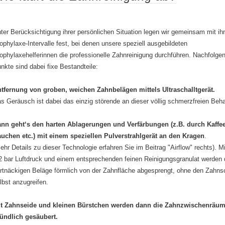
ter Berücksichtigung ihrer persönlichen Situation legen wir gemeinsam mit ih
ophylaxe-Intervalle fest, bei denen unsere speziell ausgebildeten
ophylaxehelferinnen die professionelle Zahnreinigung durchführen. Nachfolge
nkte sind dabei fixe Bestandteile:
tfernung von groben, weichen Zahnbelägen mittels Ultraschalltgerät.
s Geräusch ist dabei das einzig störende an dieser völlig schmerzfreien Beh
nn geht‘s den harten Ablagerungen und Verfärbungen (z.B. durch Kaffee
uchen etc.) mit einem speziellen Pulverstrahlgerät an den Kragen
.
ehr Details zu dieser Technologie erfahren Sie im Beitrag "Airflow" rechts). Mi
2 bar Luftdruck und einem entsprechenden feinen Reinigungsgranulat werden 
rtnäckigen Beläge förmlich von der Zahnfläche abgesprengt, ohne den Zahn
lbst anzugreifen.
t Zahnseide und kleinen Bürstchen werden dann die Zahnzwischenräu
ündlich gesäubert.