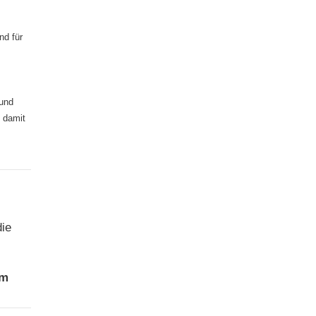
nd für
 und
 damit
ie
um