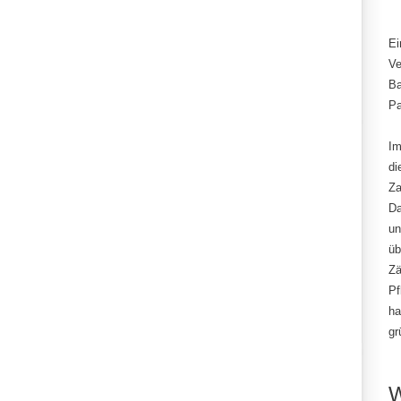
Ei
Ve
Ba
Pa
Im
di
Za
Da
un
üb
Zä
Pf
ha
gr
W