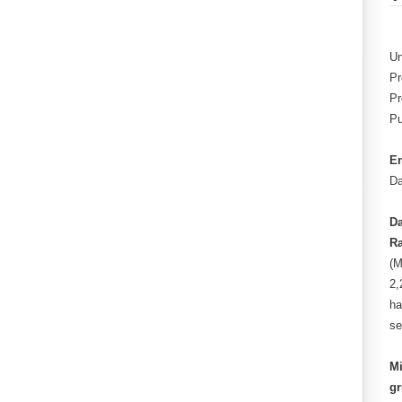
Un
Pr
Pr
Pu
En
Da
Da
Ra
(M
2,
ha
se
Mi
gr