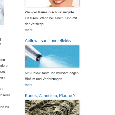
Weniger Karies durch versiegelte
Fissuren. Wann bei einem Kind mit
der Versiegel...
mehr ...
e
Airflow - sanft und effektiv
r
eine
nderen
eses
Mit Airflow sanft und wirksam gegen
 ein
Biofilm und Verfärbungen.
mehr ...
z.B.
unseres
Karies, Zahnstein, Plaque ?
und zu