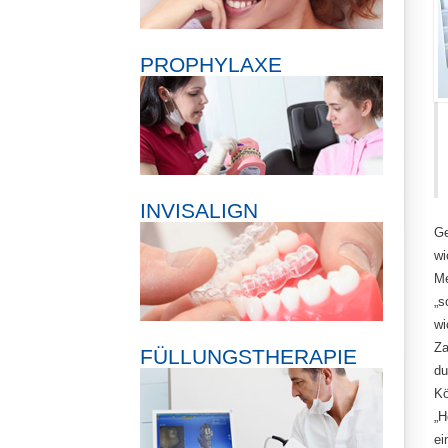
PROPHYLAXE
INVISALIGN
Ge
wi
Me
„s
wi
Za
FÜLLUNGSTHERAPIE
du
Kö
„H
ei