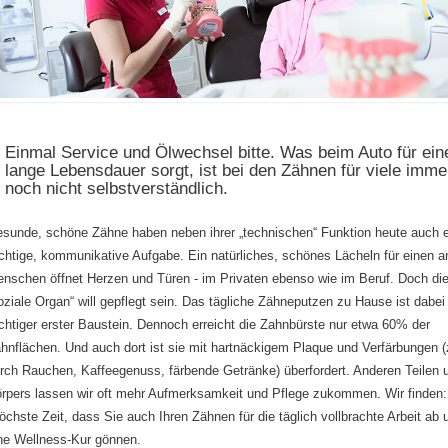
Einmal Service und Ölwechsel bitte. Was beim Auto für ein
lange Lebensdauer sorgt, ist bei den Zähnen für viele imme
noch nicht selbstverständlich.
sunde, schöne Zähne haben neben ihrer „technischen“ Funktion heute auch 
chtige, kommunikative Aufgabe. Ein natürliches, schönes Lächeln für einen a
nschen öffnet Herzen und Türen - im Privaten ebenso wie im Beruf. Doch di
oziale Organ“ will gepflegt sein. Das tägliche Zähneputzen zu Hause ist dabei
chtiger erster Baustein. Dennoch erreicht die Zahnbürste nur etwa 60% der
hnflächen. Und auch dort ist sie mit hartnäckigem Plaque und Verfärbungen (
rch Rauchen, Kaffeegenuss, färbende Getränke) überfordert. Anderen Teilen 
rpers lassen wir oft mehr Aufmerksamkeit und Pflege zukommen. Wir finden:
öchste Zeit, dass Sie auch Ihren Zähnen für die täglich vollbrachte Arbeit ab 
ne Wellness-Kur gönnen.