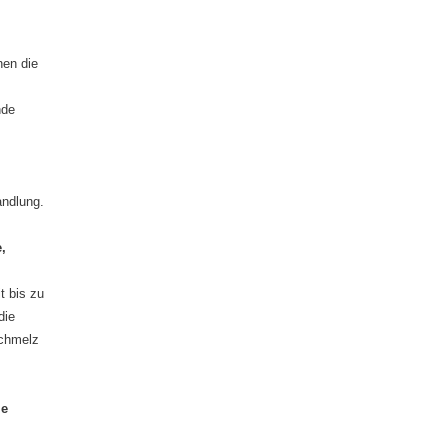
nen die
nde
andlung.
,
t bis zu
die
schmelz
me