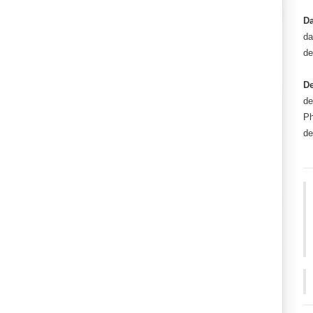
Da
da
de
De
de
Ph
de