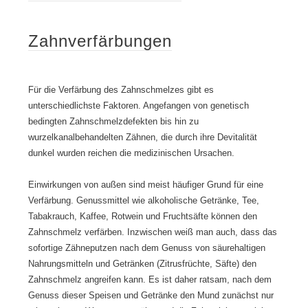
e
s
s
i
t
e
Zahnverfärbungen
e
r
n
t
S
e
Für die Verfärbung des Zahnschmelzes gibt es
t
m
a
W
unterschiedlichste Faktoren. Angefangen von genetisch
n
o
bedingten Zahnschmelzdefekten bis hin zu
d
r
wurzelkanalbehandelten Zähnen, die durch ihre Devitalität
k
dunkel wurden reichen die medizinischen Ursachen.
f
l
Einwirkungen von außen sind meist häufiger Grund für eine
o
Verfärbung. Genussmittel wie alkoholische Getränke, Tee,
w
Tabakrauch, Kaffee, Rotwein und Fruchtsäfte können den
Zahnschmelz verfärben. Inzwischen weiß man auch, dass das
sofortige Zähneputzen nach dem Genuss von säurehaltigen
Nahrungsmitteln und Getränken (Zitrusfrüchte, Säfte) den
Zahnschmelz angreifen kann. Es ist daher ratsam, nach dem
Genuss dieser Speisen und Getränke den Mund zunächst nur