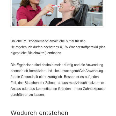
a
c
e
i
a
u
h
l
e
h
s
e
l
r
n
Z
e
t
h
a
A
e
ä
h
b
B
n
n
l
e
g
m
ä
h
t
Übliche im Drogeriemarkt erhältliche Mittel für den
e
u
a
e
d
f
n
i
Heimgebrauch dürfen höchstens 0,1% Wasserstoffperoxid (das
i
e
d
n
eigentliche Bleichmittel) enthalten.
z
d
l
g
i
a
u
a
Die Ergebnisse sind deshalb meist dürftig und die Anwendung
n
n
n
n
dennoch oft kompliziert und - bei unsachgemäßer Anwendung -
a
k
g
z
für die Gesundheit nicht zuträglich. Besser ist es auf jeden
u
d
s
e
Fall, das Bleachen der Zähne - ob aus medizinisch indiziertem
f
i
k
r
d
g
u
M
Anlass oder aus kosmetischen Gründen - in der Zahnarztpraxis
e
i
l
e
durchführen zu lassen.
m
t
t
n
n
a
u
s
e
l
r
c
Wodurch entstehen
u
i
h