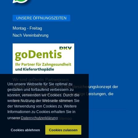
UNSERE ÖFFNUNGSZEITEN
Montag - Freitag
Nach Vereinbahrung
Wir sind
goDentis Partnerpraxis
.
Um unsere Webseite für Sie optimal zu
Dieses umfassende Service und Versicherungskonzept der
gestalten und fortlaufend verbessern zu
DKV bietet Ihnen zahlreiche hochwertige Leistungen, die
können, verwenden wir Cookies. Durch die
weitere Nutzung der Webseite stimmen Sie
andere Kassen nicht übernehmen.
der Verwendung von Cookies zu. Weitere
Informationen zu Cookies erhalten Sie in
unserer
Datenschutzerklärung
Impressum
Datenschutz
Sitemap
Cookies ablehnen
Cookies zulassen